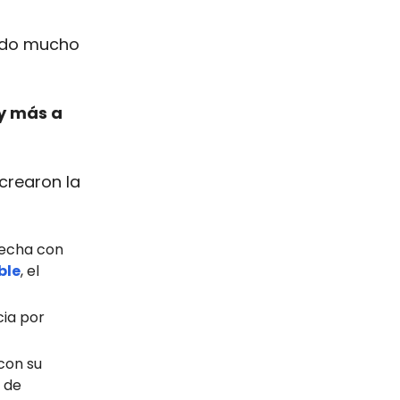
ando mucho
y más a
 crearon la
hecha con
ble
, el
cia por
 con su
 de