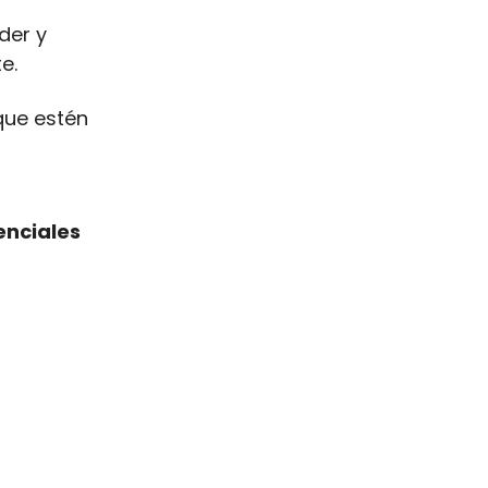
der y
e.
 que estén
enciales