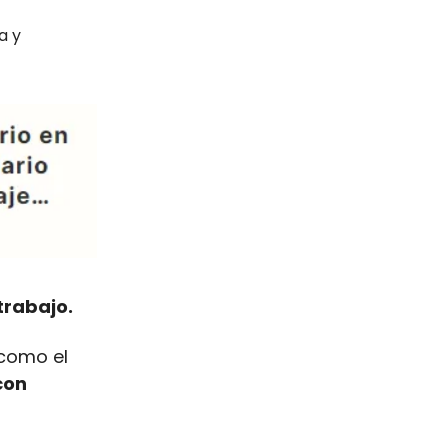
a y
trabajo.
 como el
con