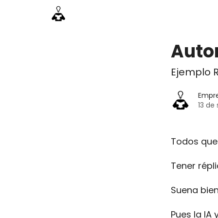
Información
Emprende Pro
Acceso acade
Auto
Ejemplo 
Empr
13 de
Todos que
Tener répl
Suena bien
Pues la IA