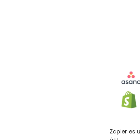
Zapier es 
útil.