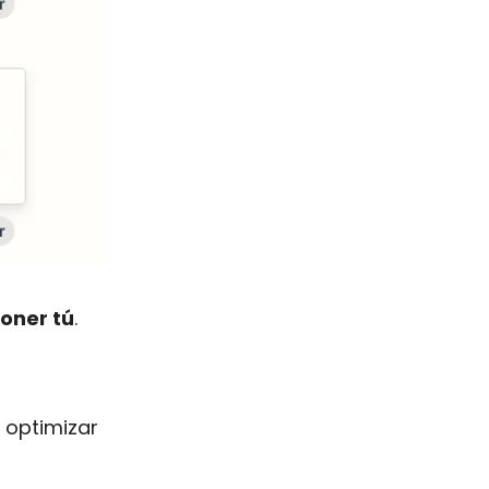
poner tú
.
a optimizar