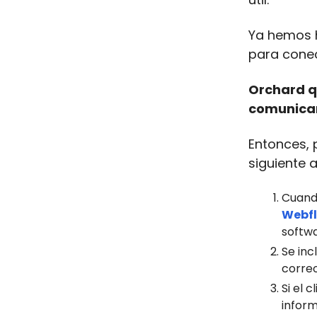
Ya hemos h
para conec
Orchard q
comunicar
Entonces, 
siguiente 
Cuando
Webf
softw
Se inc
correo
Si el 
infor