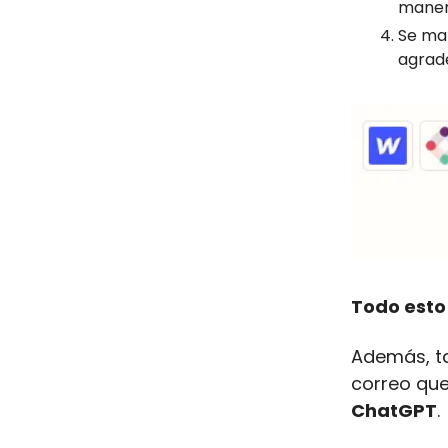
maner
Se man
agrade
Todo esto
Además, ta
correo qu
ChatGPT
.