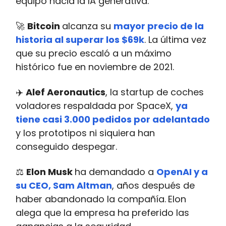
equipo hacia la IA generativa.
🚀
Bitcoin
alcanza su
mayor precio de la
historia al superar los $69k
. La última vez
que su precio escaló a un máximo
histórico fue en noviembre de 2021.
✈️
Alef Aeronautics
, la startup de coches
voladores respaldada por SpaceX,
ya
tiene casi 3.000 pedidos por adelantado
y los prototipos ni siquiera han
conseguido despegar.
⚖️
Elon Musk
ha demandado a
OpenAI y a
su CEO, Sam Altman
, años después de
haber abandonado la compañía.
Elon
alega que la empresa ha preferido las