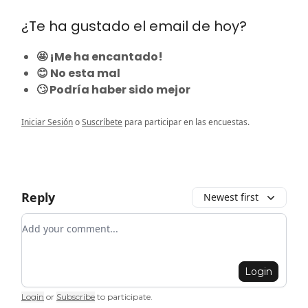
¿Te ha gustado el email de hoy?
🤩 ¡Me ha encantado!
😊 No esta mal
🙄 Podría haber sido mejor
Iniciar Sesión
o
Suscríbete
para participar en las encuestas.
Reply
Newest first
Add your comment
Login
Login
or
Subscribe
to participate
.