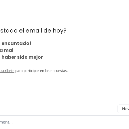
stado el email de hoy?
a encantado!
ta mal
a haber sido mejor
uscríbete
para participar en las encuestas.
New
omment