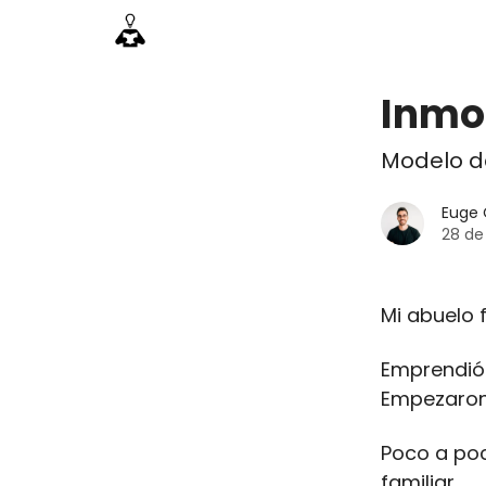
Información
Emprende Pro
Acceso acade
Inmor
Modelo d
Euge 
28 de
Mi abuelo 
Emprendió 
Empezaron
Poco a po
familiar.