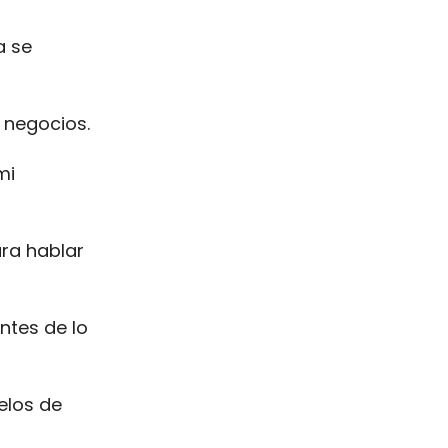
a se
 negocios.
mi
ra hablar
ntes de lo
elos de