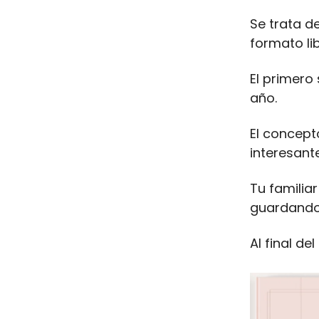
Se trata d
formato lib
El primero
año.
El concept
interesant
Tu familia
guardando 
Al final d