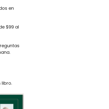
idos en
de $99 al
preguntas
mana.
libro.