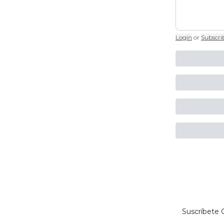
Login
or
Subscri
Suscríbete G