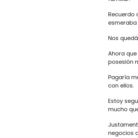
Recuerdo q
esmeraba e
Nos quedáb
Ahora que 
posesión 
Pagaría mu
con ellos.
Estoy segu
mucho que
Justament
negocios q