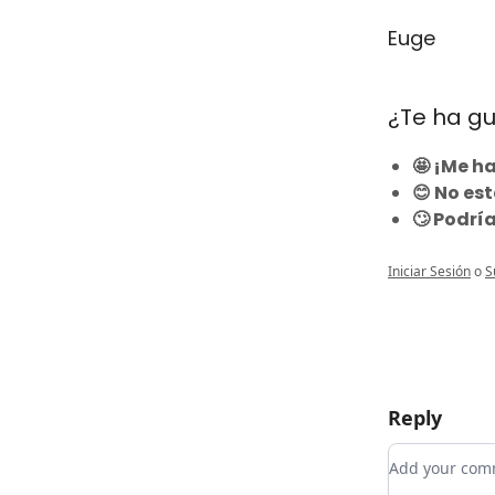
Euge
¿Te ha gu
🤩 ¡Me h
😊 No es
🙄 Podrí
Iniciar Sesión
o
S
Reply
Add your c