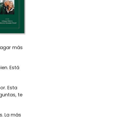
 pagar más
ien. Está
or. Esta
guntas, te
s. La más