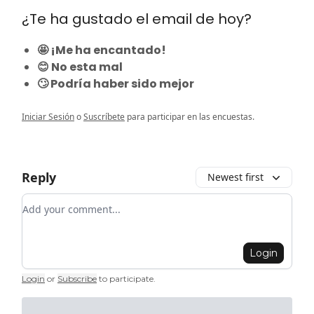
¿Te ha gustado el email de hoy?
🤩 ¡Me ha encantado!
😊 No esta mal
🙄 Podría haber sido mejor
Iniciar Sesión
o
Suscríbete
para participar en las encuestas.
Reply
Newest first
Add your comment
Login
Login
or
Subscribe
to participate
.