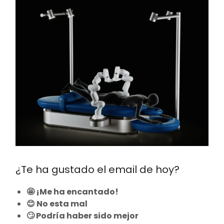
¿Te ha gustado el email de hoy?
🤩 ¡Me ha encantado!
😊 No esta mal
🙄 Podría haber sido mejor