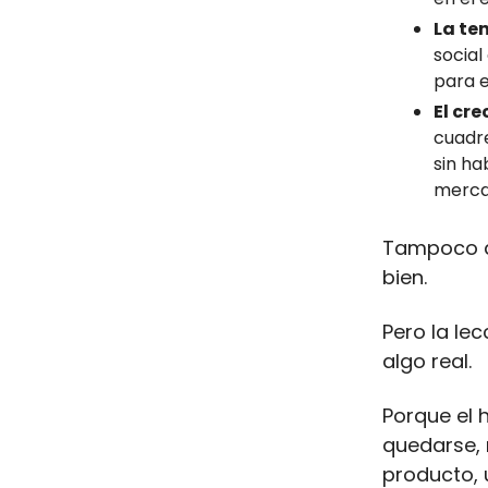
La te
social
para e
El cr
cuadre
sin ha
mercad
Tampoco de
bien.
Pero la lec
algo real.
Porque el h
quedarse, 
producto, 