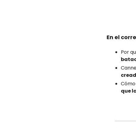
En el corr
Por qu
bata
Canne
cread
Cóm
que l