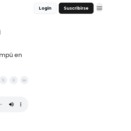
Login
Suscribirse
n
ampú en