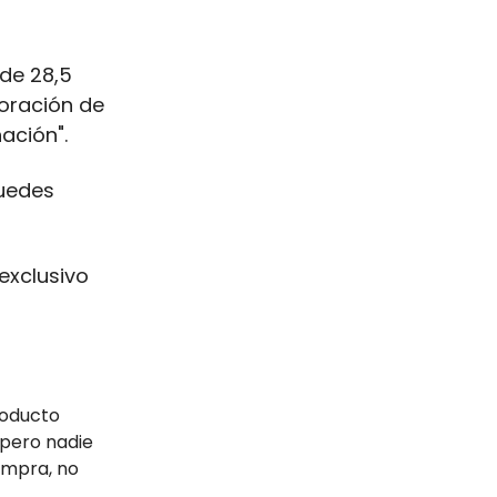
 de 28,5
loración de
ación".
puedes
exclusivo
roducto
 pero nadie
compra, no