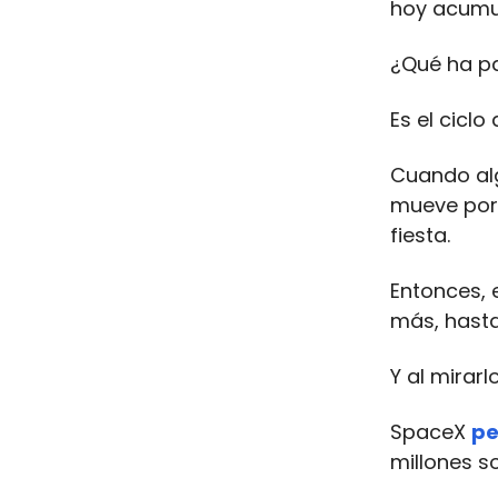
hoy acumul
¿Qué ha pa
Es el ciclo
Cuando alg
mueve por 
fiesta.
Entonces, 
más, hasta
Y al mirar
SpaceX
pe
millones so