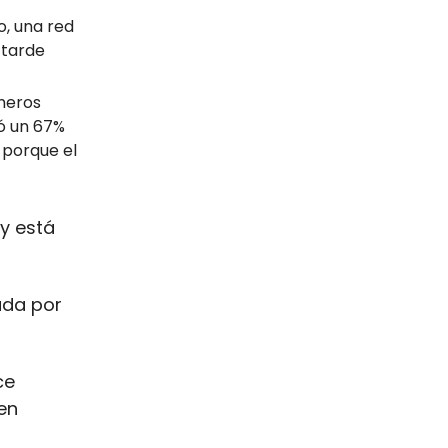
, una red
 tarde
meros
ió un 67%
 porque el
y está
dada por
ce
en