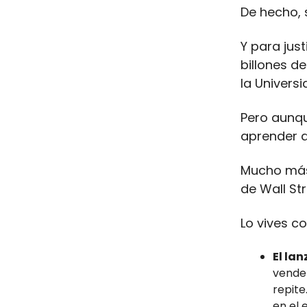
De hecho, s
Y para jus
billones d
la Univers
Pero aunqu
aprender a
Mucho más 
de Wall Str
Lo vives c
El la
vende 
repite
en el 