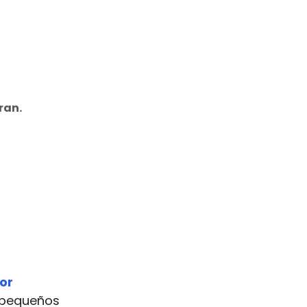
ran.
or
n pequeños