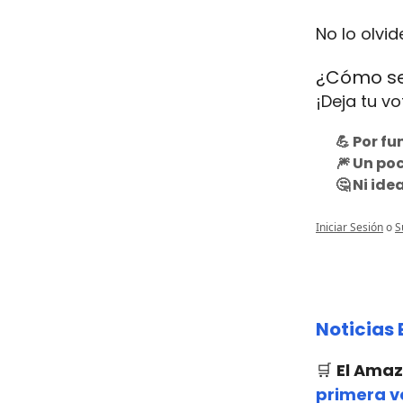
No lo olvid
¿Cómo se
¡Deja tu vo
💪 Por f
🎆 Un po
🤔 Ni ide
Iniciar Sesión
o
S
Noticias 
🛒
El Amaz
primera v