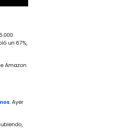
5.000
bió un 67%,
que Amazon
imos
. Ayer
subiendo,