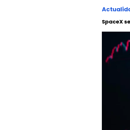
Actualid
SpaceX s