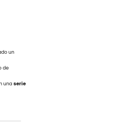
ado un
o de
n una
serie