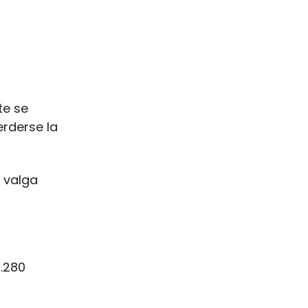
te se
rderse la
 valga
.280