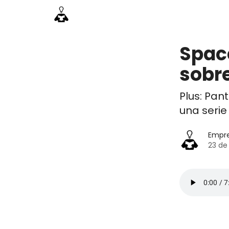
Información
Emprende Pro
Acceso acade
Spac
sobre
Plus: Pan
una serie
Empr
23 de