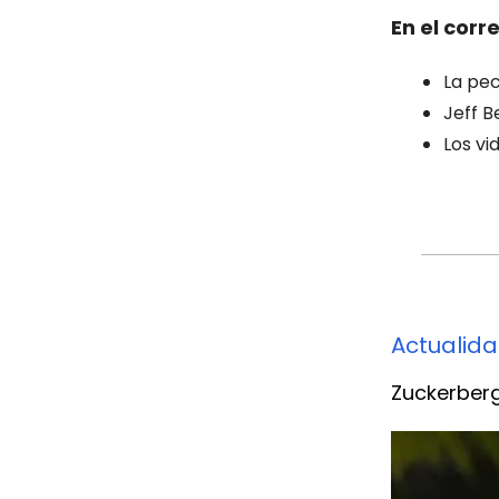
En el corr
La pec
Jeff B
Los vi
Actualid
Zuckerberg