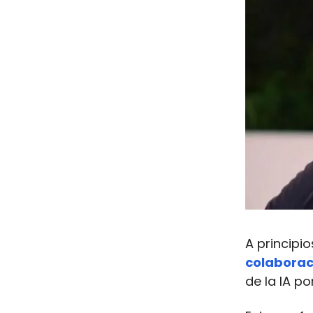
A principi
colaborac
de la IA por