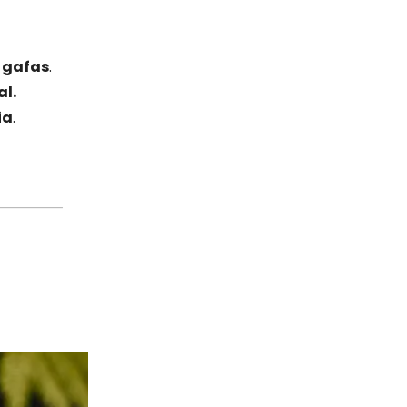
 gafas
.
al.
ia
.