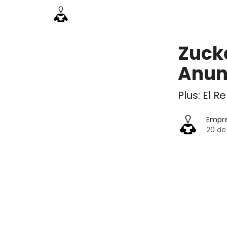
Información
Emprende Pro
Acceso acade
Zucke
Anun
Plus: El 
Empr
20 de