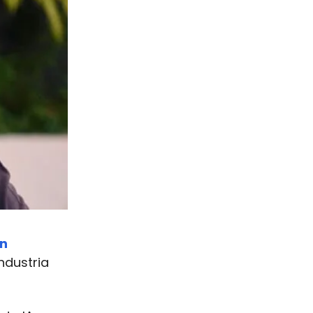
en
industria