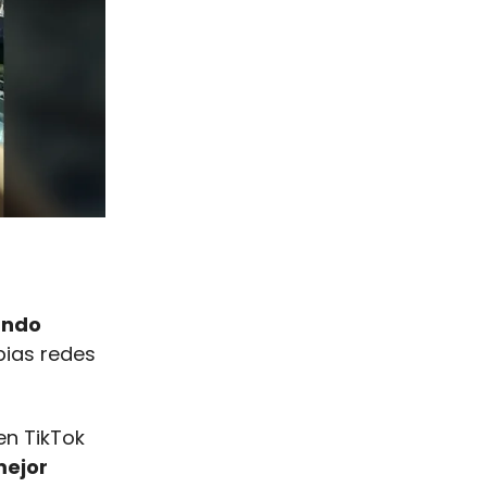
ando
pias redes
en TikTok
mejor