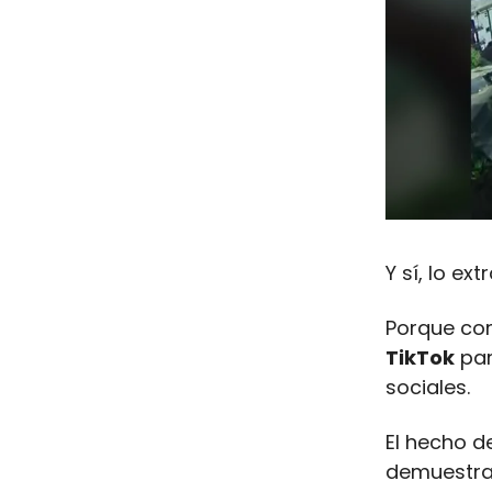
Y sí, lo ex
Porque co
TikTok
par
sociales.
El hecho d
demuestr