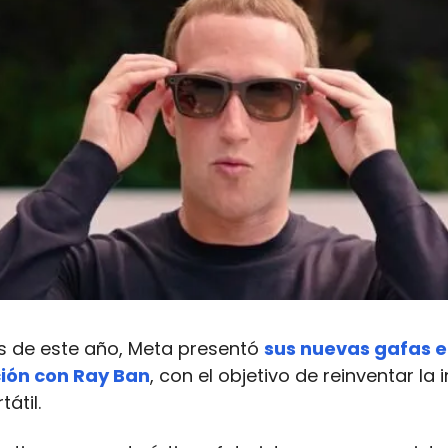
os de este año, Meta presentó
sus nuevas gafas 
ión con Ray Ban
, con el objetivo de reinventar la 
tátil.